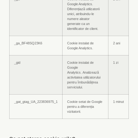
Google Analytics.
Diferențiază utilizatorii
unici, atribuindu-le
numere aleator
generate ca un
identificator de client.
_ga_BF48SQ23K6
Cookie instalat de
2 ani
Google Analytics.
_gid
Cookie instalat de
1 zi
Google
Analytics. Analizează
activitatea utilizatorului
pentru îmbunătățirea
serviciului.
_gat_gtag_UA_223836975_1
Cookie setat de Google
1 minut
pentru a diferenția
vizitatorii.