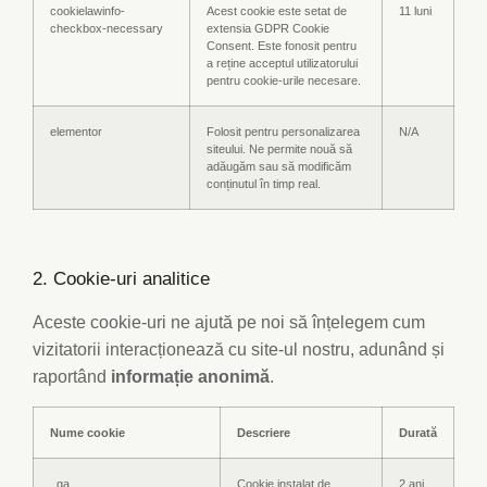
cookielawinfo-
Acest cookie este setat de
11 luni
checkbox-necessary
extensia GDPR Cookie
Consent. Este fonosit pentru
a reține acceptul utilizatorului
pentru cookie-urile necesare.
elementor
Folosit pentru personalizarea
N/A
siteului. Ne permite nouă să
adăugăm sau să modificăm
conținutul în timp real.
2. Cookie-uri analitice
Aceste cookie-uri ne ajută pe noi să înțelegem cum
vizitatorii interacționează cu site-ul nostru, adunând și
raportând
informație anonimă
.
Nume cookie
Descriere
Durată
_ga
Cookie instalat de
2 ani