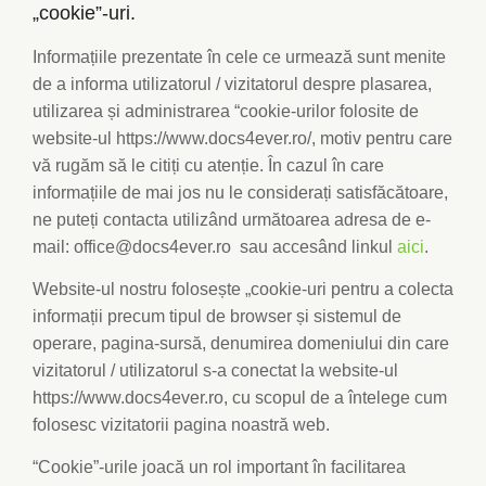
„cookie”-uri.
Informațiile prezentate în cele ce urmează sunt menite
de a informa utilizatorul / vizitatorul despre plasarea,
utilizarea și administrarea “cookie-urilor folosite de
website-ul https://www.docs4ever.ro/, motiv pentru care
vă rugăm să le citiți cu atenție. În cazul în care
informațiile de mai jos nu le considerați satisfăcătoare,
ne puteți contacta utilizând următoarea adresa de e-
mail: office@docs4ever.ro sau accesând linkul
aici
.
Website-ul nostru folosește „cookie-uri pentru a colecta
informații precum tipul de browser și sistemul de
operare, pagina-sursă, denumirea domeniului din care
vizitatorul / utilizatorul s-a conectat la website-ul
https://www.docs4ever.ro, cu scopul de a întelege cum
folosesc vizitatorii pagina noastră web.
“Cookie”-urile joacă un rol important în facilitarea