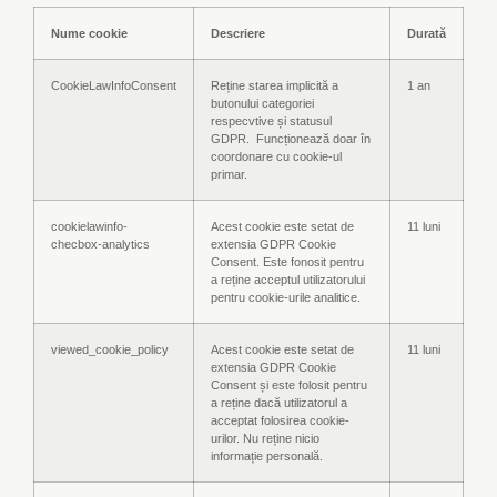
Nume cookie
Descriere
Durată
CookieLawInfoConsent
Reține starea implicită a
1 an
butonului categoriei
respecvtive și statusul
GDPR. Funcționează doar în
coordonare cu cookie-ul
primar.
cookielawinfo-
Acest cookie este setat de
11 luni
checbox-analytics
extensia GDPR Cookie
Consent. Este fonosit pentru
a reține acceptul utilizatorului
pentru cookie-urile analitice.
viewed_cookie_policy
Acest cookie este setat de
11 luni
extensia GDPR Cookie
Consent și este folosit pentru
a reține dacă utilizatorul a
acceptat folosirea cookie-
urilor. Nu reține nicio
informație personală.